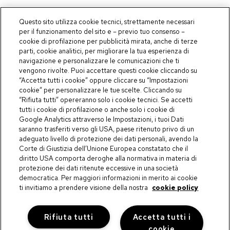
Questo sito utilizza cookie tecnici, strettamente necessari
per il funzionamento del sito e – previo tuo consenso –
Nessun veicolo presente con i filtri utilizzati
cookie di profilazione per pubblicità mirata, anche di terze
parti, cookie analitici, per migliorare la tua esperienza di
navigazione e personalizzare le comunicazioni che ti
vengono rivolte. Puoi accettare questi cookie cliccando su
“Accetta tutti i cookie” oppure cliccare su “Impostazioni
cookie” per personalizzare le tue scelte. Cliccando su
Condizioni generali di servizio
“Rifiuta tutti” opereranno solo i cookie tecnici. Se accetti
Privacy Policy
tutti i cookie di profilazione o anche solo i cookie di
Cookie Policy
Google Analytics attraverso le Impostazioni, i tuoi Dati
Accessibilità
saranno trasferiti verso gli USA, paese ritenuto privo di un
adeguato livello di protezione dei dati personali, avendo la
EUROCAR ITALIA S.R.L. con socio unico
Sede legale: Via Marie Curie, 17 - I - 39100 - BOLZANO
Corte di Giustizia dell’Unione Europea constatato che il
P.IVA e C.F. 02353310309 - Capitale sociale € 105.000,00 i.v. - REA BZ
diritto USA comporta deroghe alla normativa in materia di
229388
protezione dei dati ritenute eccessive in una società
Iscrizione ufficio registro delle imprese di Bolzano, numero 02353310309
democratica. Per maggiori informazioni in merito ai cookie
PEC eurocaritalia@pec.it
SOGGETTA ALLA DIREZIONE E COORDINAMENTO di VW AG -
ti invitiamo a prendere visione della nostra
cookie policy
GERMANIA
Made in
Web Industry
Rifiuta tutti
Accetta tutti i
cookie