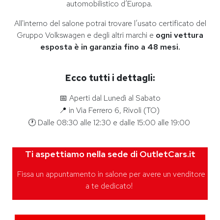
automobilistico d’Europa.
All'interno del salone potrai trovare l’usato certificato del
Gruppo Volkswagen e degli altri marchi e
ogni vettura
esposta è in garanzia fino a 48 mesi.
Ecco tutti i dettagli:
📅 Aperti dal Lunedì al Sabato
📍 in Via Ferrero 6, Rivoli (TO)
🕐 Dalle 08:30 alle 12:30 e dalle 15:00 alle 19:00
Ti aspettiamo nella sede di OutletCars.it
Fissa un appuntamento in salone per avere un venditore
a te dedicato!